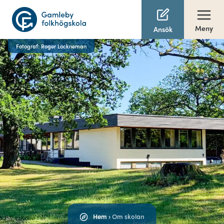
Meny
Ansök
Fotograf: Roger Lockneman
Hem
›
Om skolan