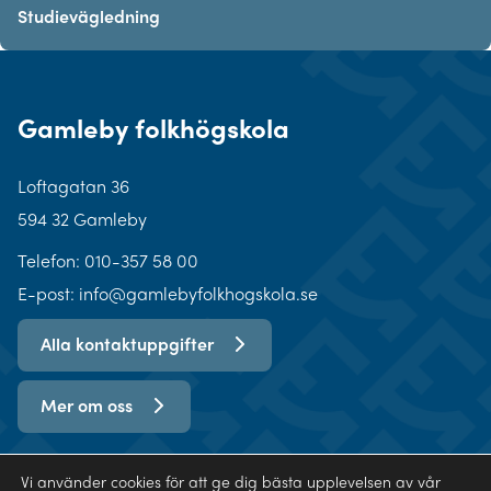
Studievägledning
Gamleby folkhögskola
Loftagatan 36
594 32 Gamleby
Telefon:
010-357 58 00
E-post: info@gamlebyfolkhogskola.se
Alla kontaktuppgifter
Mer om oss
Vi använder cookies för att ge dig bästa upplevelsen av vår