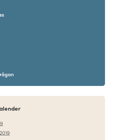
ss
frågan
alender
19
2019