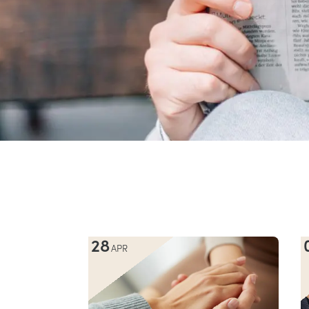
28
APR