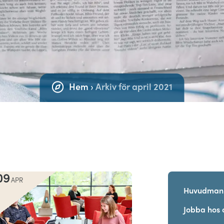
Hem
›
Arkiv för april 2021
09
APR
Huvudman
Jobba hos 