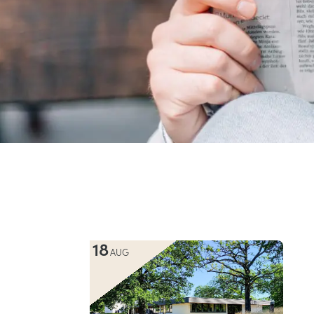
18
AUG