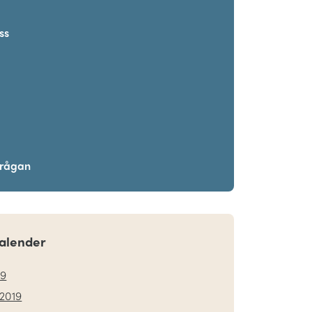
ss
frågan
alender
19
2019