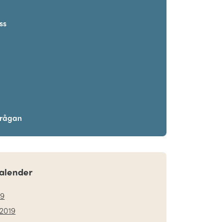
ss
frågan
alender
19
2019