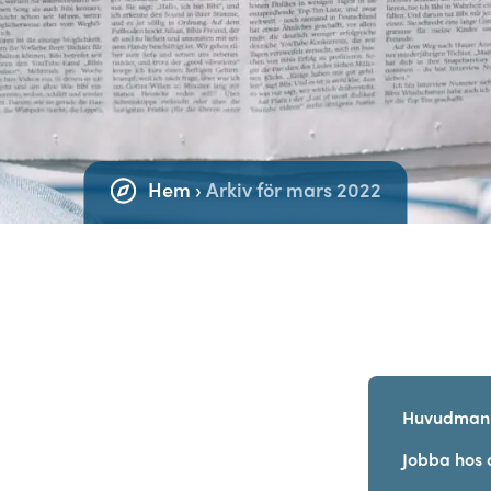
Hem
›
Arkiv för mars 2022
Huvudman
Jobba hos 