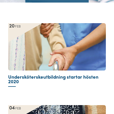
20
FEB
Undersköterskeutbildning startar hösten
2020
04
FEB