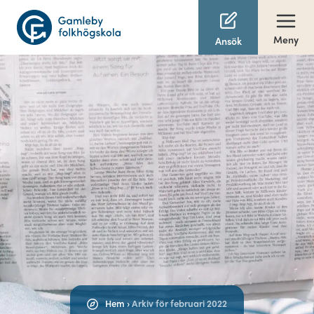
Meny
Ansök
Hem
›
Arkiv för februari 2022