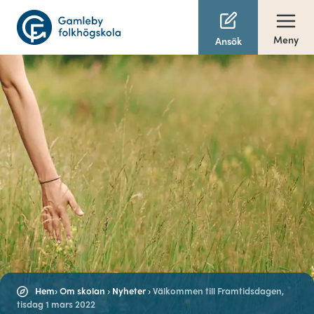
Meny
Ansök
Hem
›
Om skolan
›
Nyheter
›
Välkommen till Framtidsdagen,
tisdag 1 mars 2022