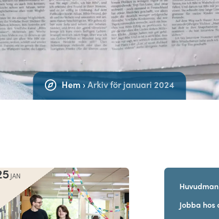
Hem
›
Arkiv för januari 2024
25
JAN
Huvudman
Jobba hos 