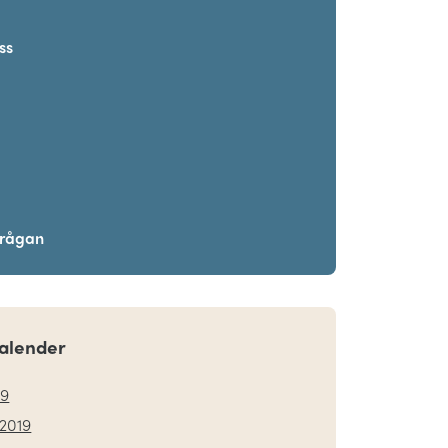
ss
frågan
alender
19
2019