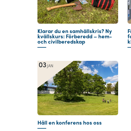
Klarar du en samhällskris? Ny
F
kvällskurs: Förberedd – hem-
f
och civilberedskap
k
03
JAN
Håll en konferens hos oss