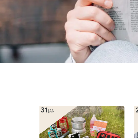
31
JAN