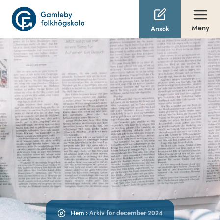
Meny
Ansök
Hem
›
Arkiv för december 2024