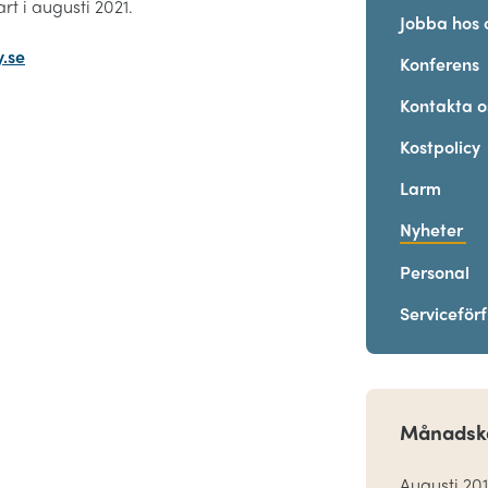
rt i augusti 2021.
Jobba hos 
.se
Konferens
Kontakta o
Kostpolicy
Larm
Nyheter
Personal
Serviceför
Månadsk
Augusti 20