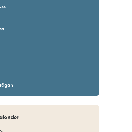
oss
ss
frågan
alender
19