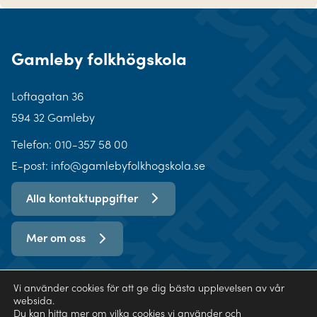
Gamleby folkhögskola
Loftagatan 36
594 32 Gamleby
Telefon:
010-357 58 00
E-post: info@gamlebyfolkhogskola.se
Alla kontaktuppgifter
Mer om oss
Vi använder cookies för att ge dig bästa upplevelsen av vår
websida.
Du kan hitta mer om vilka cookies vi använder och