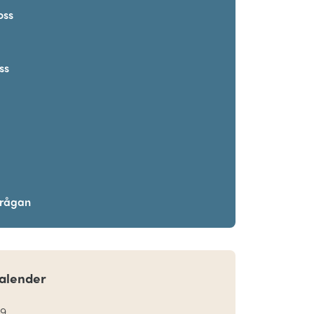
oss
ss
frågan
alender
19