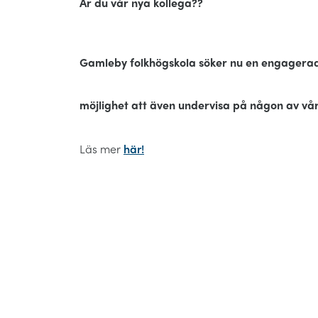
Är du vår nya kollega??
Gamleby folkhögskola söker nu en engagerad l
möjlighet att även undervisa på någon av vår
Läs mer
här!