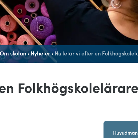
Om skolan
›
Nyheter
›
Nu letar vi efter en Folkhögskolelä
 en Folkhögskolelärare
Huvudman