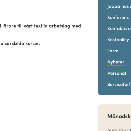
Jobba hos 
Konferens
ärare till vårt textila arbetslag med
Kontakta o
Kostpolicy
a särskilda kurser.
Larm
Nyheter
Personal
Serviceför
Månadsk
Augusti 20